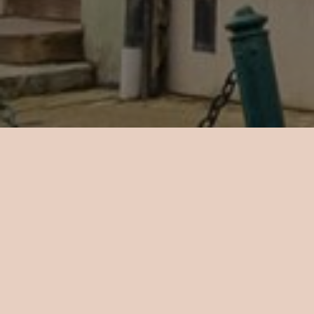
Kapacit
televiz