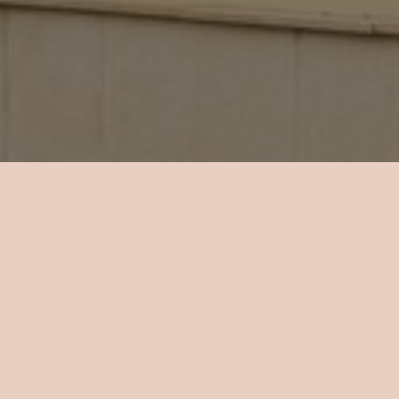
ací, LCD
i a typu