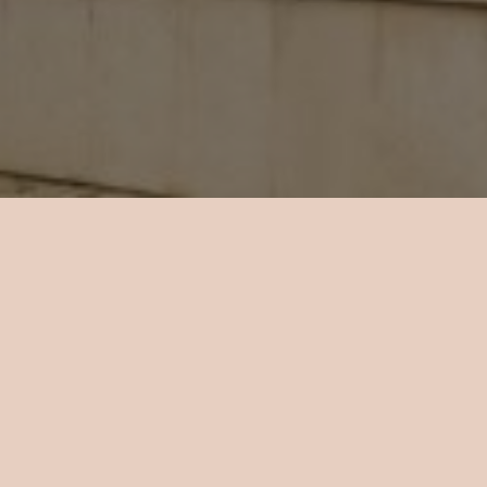
O HOTELU
a hotelu je celkem 18 pokojů, které jsou vybaveny klimatiz
orem a minibarem. Rozdíl mezi nimi je především ve velikost
okna.
Přehled pokojů: