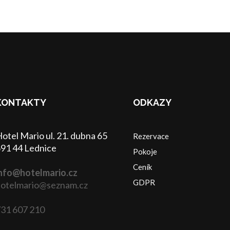
KONTAKTY
ODKAZY
otel Mario ul. 21. dubna 65
Rezervace
91 44 Lednice
Pokoje
Ceník
nfo@hotelmario.cz
GDPR
otelmario@seznam.cz
31 607 210