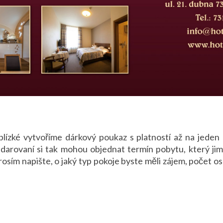
lízké vytvoříme dárkový poukaz s platností až na jeden 
bdarovaní si tak mohou objednat termín pobytu, který jim
osím napište, o jaký typ pokoje byste měli zájem, počet o