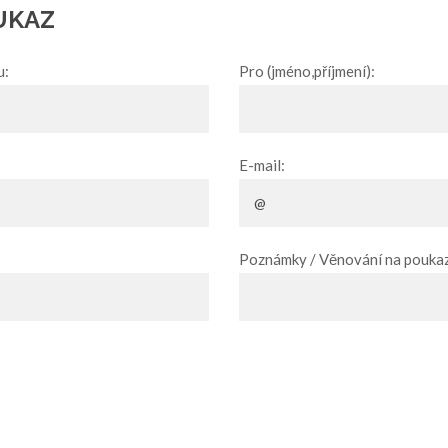
UKAZ
u:
Pro (jméno,příjmení):
E-mail:
Poznámky / Věnování na poukaz