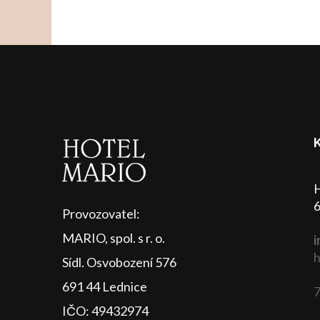
H
6
Provozovatel:
MARIO, spol. s r. o.
i
h
Sídl. Osvobození 576
691 44 Lednice
7
IČO: 49432974