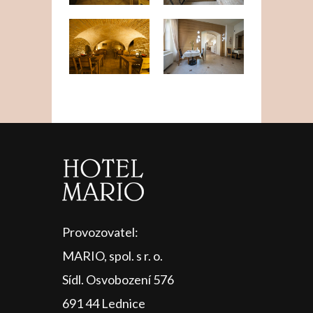
Provozovatel:
MARIO, spol. s r. o.
Sídl. Osvobození 576
691 44 Lednice