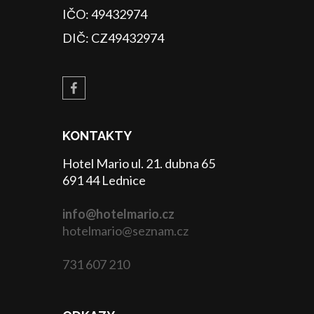
IČO: 49432974
DIČ: CZ49432974
KONTAKTY
Hotel Mario ul. 21. dubna 65
691 44 Lednice
info@hotelmario.cz
hotelmario@seznam.cz
731 607 210