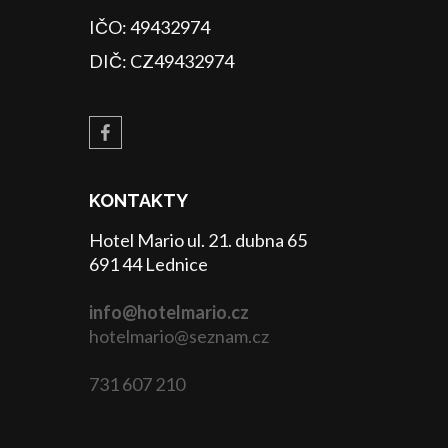
IČO: 49432974
DIČ: CZ49432974
KONTAKTY
Hotel Mario ul. 21. dubna 65
691 44 Lednice
info@hotelmario.cz
hotelmario@seznam.cz
731 607 210