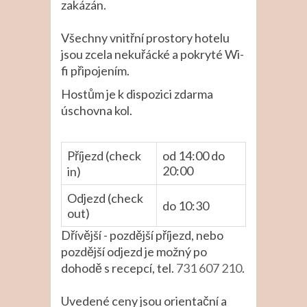
zakázán.
Všechny vnitřní prostory hotelu
jsou zcela nekuřácké a pokryté Wi-
fi připojením.
Hostům je k dispozici zdarma
úschovna kol.
Příjezd (check
od 14:00 do
20:00
in)
Odjezd (check
do 10:30
out)
Dřívější - pozdější příjezd, nebo
pozdější odjezd je možný po
dohodě s recepcí, tel.
731 607 210
.
Uvedené ceny jsou orientační a