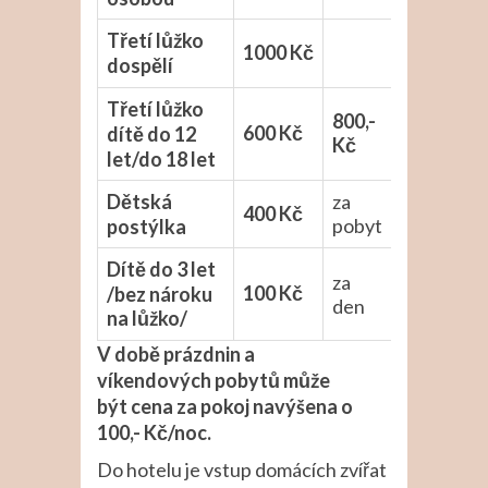
Třetí lůžko
1000 Kč
dospělí
Třetí lůžko
800,-
600 Kč
dítě do 12
Kč
let/do 18 let
Dětská
za
400 Kč
pobyt
postýlka
Dítě do 3 let
za
100 Kč
/bez nároku
den
na lůžko/
V době prázdnin a
víkendových pobytů může
být cena za pokoj navýšena o
100,- Kč/noc.
Do hotelu je vstup domácích zvířat