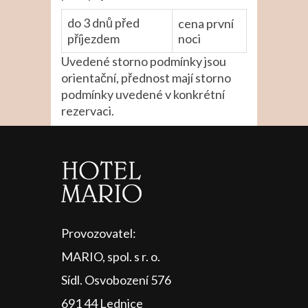
do 3 dnů před
cena první
příjezdem
noci
Uvedené storno podmínky jsou
orientační, přednost mají storno
podmínky uvedené v konkrétní
rezervaci.
Provozovatel:
MARIO, spol. s r. o.
Sídl. Osvobození 576
691 44 Lednice