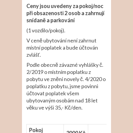
Ceny jsou uvedeny za pokoj/noc
při obsazenosti 2 osob a zahrnují
snídaně a parkování
(1 vozdilo/pokoj).
V ceně ubytování není zahrnut
místní poplatek a bude účtován
zvlášť.
Podle obecně závazné vyhlášky č.
2/2019 o místním poplatku z
pobytu ve znění novely č. 4/2020 o
poplatku z pobytu, jsme povinni
účtovat poplatek všem
ubytovaným osobám nad 18 let
věku ve výši 35,- Kč/den.
Pokoj