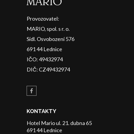
Provozovatel:
MARIO, spol. s r. o.
Sídl. Osvobození 576
691 44 Lednice
IČO: 49432974
DIČ: CZ49432974
KONTAKTY
Hotel Mario ul. 21. dubna 65
691 44 Lednice