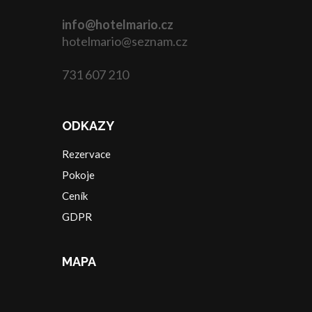
info@hotelmario.cz
hotelmario@seznam.cz
731 607 210
ODKAZY
Rezervace
Pokoje
Ceník
GDPR
MAPA