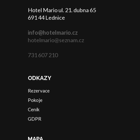
Hotel Mario ul. 21. dubna 65
691 44 Lednice
info@hotelmario.cz
hotelmario@seznam.cz
731 607 210
ODKAZY
Rezervace
Pokoje
Ceník
GDPR
MAPA