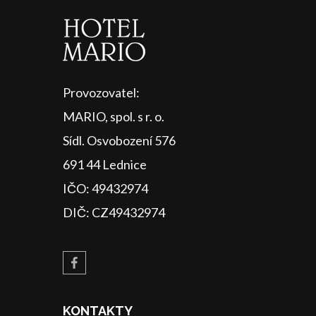
Provozovatel:
MARIO, spol. s r. o.
Sídl. Osvobození 576
691 44 Lednice
IČO: 49432974
DIČ: CZ49432974
KONTAKTY