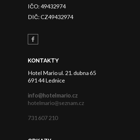
IČO: 49432974
DIČ: CZ49432974
KONTAKTY
Hotel Mario ul. 21. dubna 65
691 44 Lednice
info@hotelmario.cz
hotelmario@seznam.cz
731 607 210