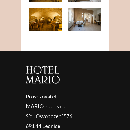
Provozovatel:
MARIO, spol. s r. o.
Sídl. Osvobození 576
691 44 Lednice