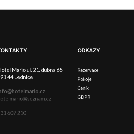
KONTAKTY
ODKAZY
otel Mario ul. 21. dubna 65
Rezervace
91 44 Lednice
Pokoje
Ceník
nfo@hotelmario.cz
GDPR
otelmario@seznam.cz
31 607 210