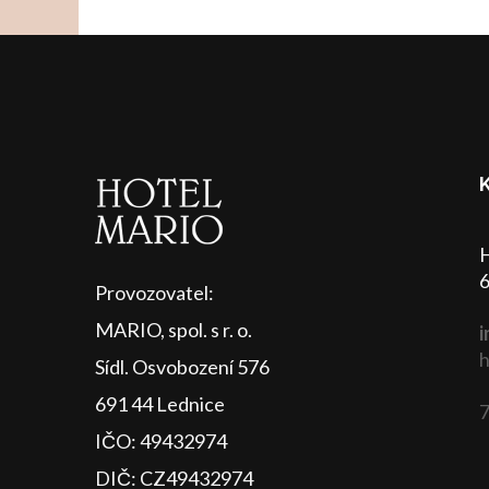
H
6
Provozovatel:
MARIO, spol. s r. o.
i
h
Sídl. Osvobození 576
691 44 Lednice
7
IČO: 49432974
DIČ: CZ49432974