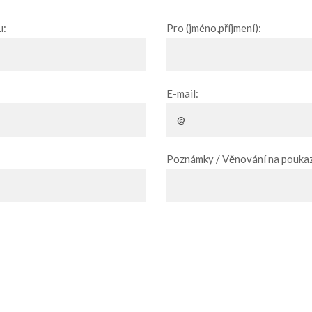
u:
Pro (jméno,příjmení):
E-mail:
Poznámky / Věnování na poukaz