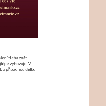
Není třeba znát
jlépe vyhovuje. V
ob a případnou délku