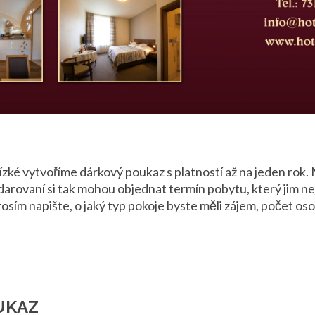
ízké vytvoříme dárkový poukaz s platností až na jeden rok. 
darovaní si tak mohou objednat termín pobytu, který jim ne
osím napište, o jaký typ pokoje byste měli zájem, počet os
UKAZ