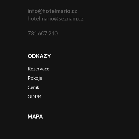
info@hotelmario.cz
hotelmario@seznam.cz
731 607 210
ODKAZY
Rezervace
Pokoje
Ceník
GDPR
MAPA