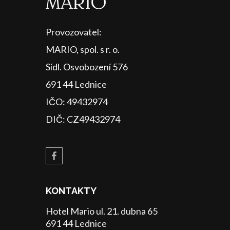
Provozovatel:
MARIO, spol. s r. o.
Sídl. Osvobození 576
691 44 Lednice
IČO: 49432974
DIČ: CZ49432974
KONTAKTY
Hotel Mario ul. 21. dubna 65
691 44 Lednice