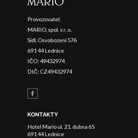
Provozovatel:
MARIO, spol. s r. o.
Sídl. Osvobození 576
691 44 Lednice
IČO: 49432974
DIČ: CZ49432974
KONTAKTY
Hotel Mario ul. 21. dubna 65
691 44 Lednice