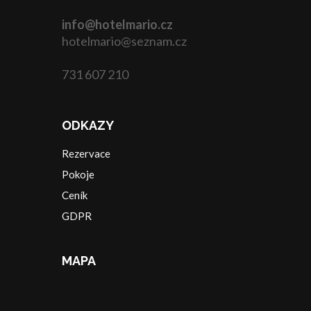
info@hotelmario.cz
hotelmario@seznam.cz
731 607 210
ODKAZY
Rezervace
Pokoje
Ceník
GDPR
MAPA