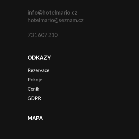
info@hotelmario.cz
hotelmario@seznam.cz
731 607 210
ODKAZY
Rezervace
Pokoje
Ceník
GDPR
MAPA