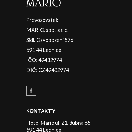
Provozovatel:
MARIO, spol. s r. o.
Sídl. Osvobození 576
691 44 Lednice
IČO: 49432974
DIČ: CZ49432974
KONTAKTY
Hotel Mario ul. 21. dubna 65
691 44 Lednice