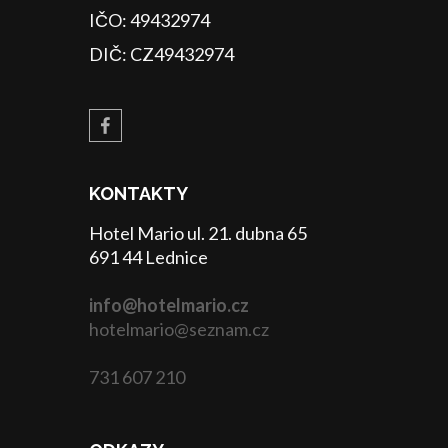
IČO: 49432974
DIČ: CZ49432974
KONTAKTY
Hotel Mario ul. 21. dubna 65
691 44 Lednice
info@hotelmario.cz
hotelmario@seznam.cz
731 607 210