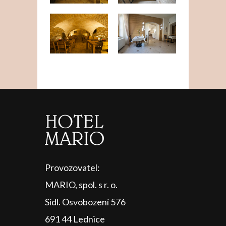
Provozovatel:
MARIO, spol. s r. o.
Sídl. Osvobození 576
691 44 Lednice