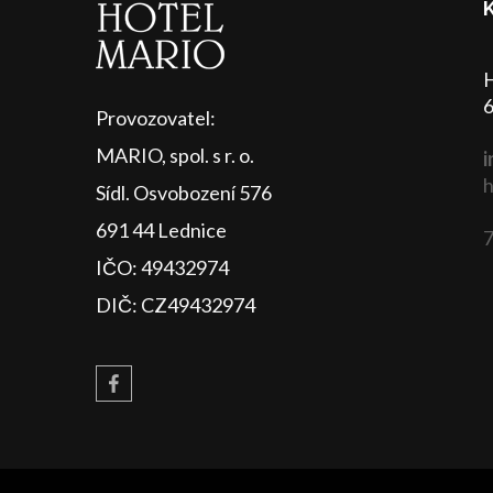
H
6
Provozovatel:
MARIO, spol. s r. o.
i
h
Sídl. Osvobození 576
691 44 Lednice
7
IČO: 49432974
DIČ: CZ49432974