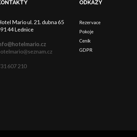
KONTAKTY
ODKAZY
otel Mario ul. 21. dubna 65
Rezervace
91 44 Lednice
Pokoje
Ceník
nfo@hotelmario.cz
GDPR
otelmario@seznam.cz
31 607 210