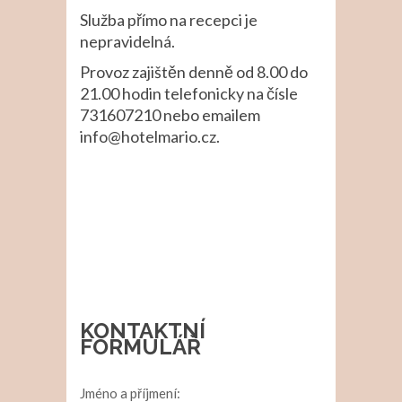
Služba přímo na recepci je
nepravidelná.
Provoz zajištěn denně od 8.00 do
21.00 hodin telefonicky na čísle
731607210 nebo emailem
info@hotelmario.cz.
KONTAKTNÍ
FORMULÁŘ
Jméno a příjmení: