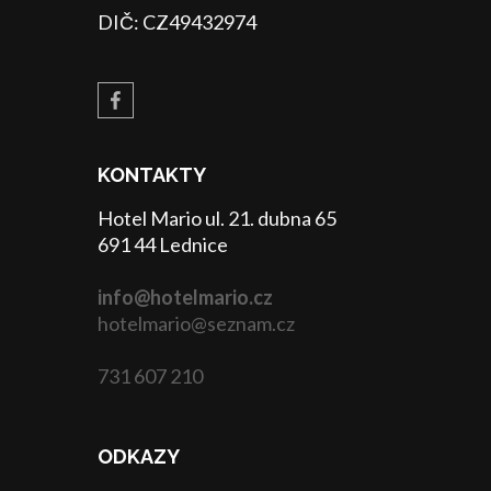
DIČ: CZ49432974
KONTAKTY
Hotel Mario ul. 21. dubna 65
691 44 Lednice
info@hotelmario.cz
hotelmario@seznam.cz
731 607 210
ODKAZY