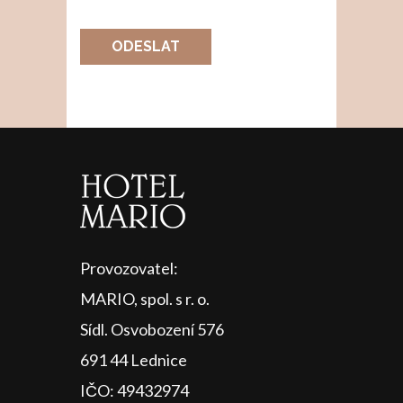
ODESLAT
Provozovatel:
MARIO, spol. s r. o.
Sídl. Osvobození 576
691 44 Lednice
IČO: 49432974