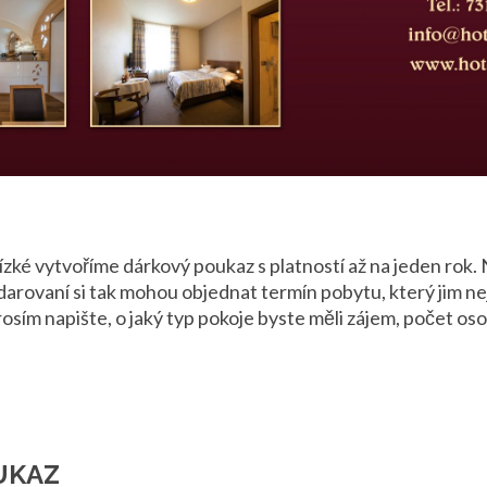
ízké vytvoříme dárkový poukaz s platností až na jeden rok. 
darovaní si tak mohou objednat termín pobytu, který jim ne
osím napište, o jaký typ pokoje byste měli zájem, počet os
UKAZ