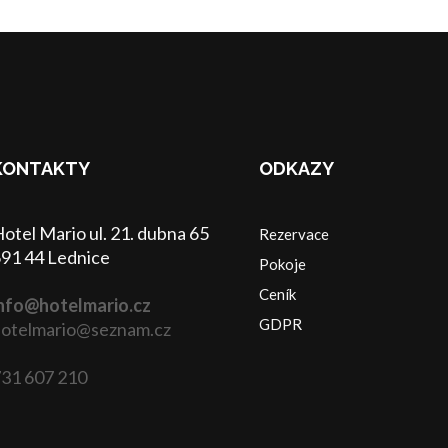
KONTAKTY
ODKAZY
otel Mario ul. 21. dubna 65
Rezervace
91 44 Lednice
Pokoje
Ceník
nfo@hotelmario.cz
GDPR
otelmario@seznam.cz
31 607 210