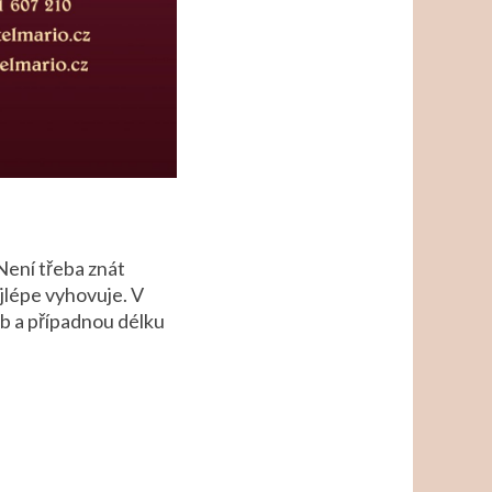
Není třeba znát
jlépe vyhovuje. V
ob a případnou délku