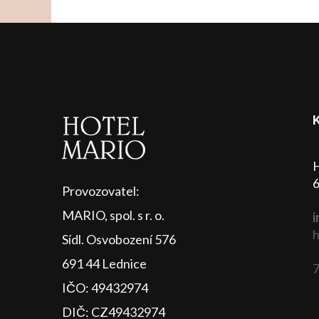
H
6
Provozovatel:
MARIO, spol. s r. o.
i
h
Sídl. Osvobození 576
691 44 Lednice
7
IČO: 49432974
DIČ: CZ49432974