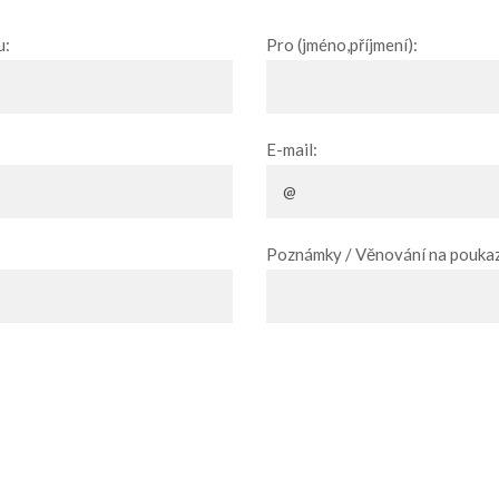
u:
Pro (jméno,příjmení):
E-mail:
Poznámky / Věnování na poukaz