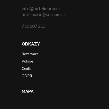
info@hotelmario.cz
hotelmario@seznam.cz
731 607 210
ODKAZY
Rezervace
Pokoje
Ceník
GDPR
MAPA