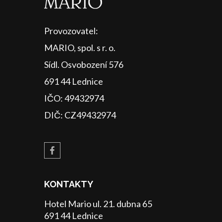
Provozovatel:
MARIO, spol. s r. o.
Sídl. Osvobození 576
691 44 Lednice
IČO: 49432974
DIČ: CZ49432974
KONTAKTY
Hotel Mario ul. 21. dubna 65
691 44 Lednice