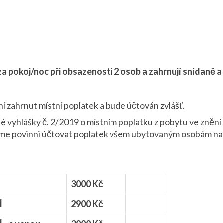
a pokoj/noc při obsazenosti 2 osob a zahrnují snídaně a
í zahrnut místní poplatek a bude účtován zvlášť.
 vyhlášky č. 2/2019 o místním poplatku z pobytu ve znění 
sme povinni účtovat poplatek všem ubytovaným osobám nad 
3000 Kč
Í
2900 Kč