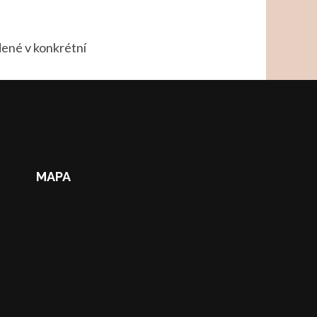
dené v konkrétní
MAPA