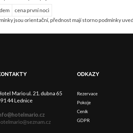
zdem
cena první noci
ínky jsou orientační, přednost mají storno podmínky uve
KONTAKTY
ODKAZY
otel Mario ul. 21. dubna 65
Rezervace
91 44 Lednice
Pokoje
Ceník
nfo@hotelmario.cz
GDPR
otelmario@seznam.cz