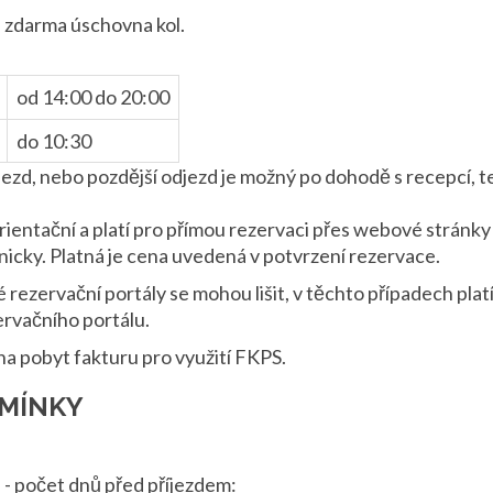
i zdarma úschovna kol.
od 14:00 do 20:00
do 10:30
říjezd, nebo pozdější odjezd je možný po dohodě s recepcí, t
ientační a platí pro přímou rezervaci přes webové stránk
icky. Platná je cena uvedená v potvrzení rezervace.
 rezervační portály se mohou lišit, v těchto případech pla
rvačního portálu.
a pobyt fakturu pro využití FKPS.
MÍNKY
e - počet dnů před příjezdem: