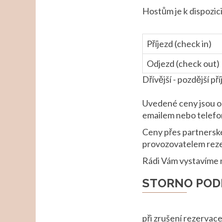
Hostům je k dispozic
Příjezd (check in)
Odjezd (check out)
Dřívější - pozdější p
Uvedené ceny jsou or
emailem nebo telefon
Ceny přes partnerské
provozovatelem reze
Rádi Vám vystavíme n
STORNO POD
při zrušení rezervac