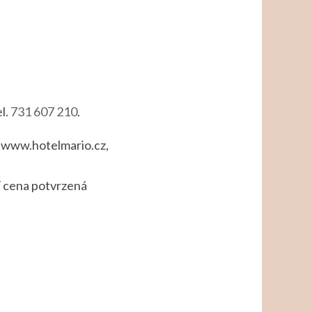
el.
731 607 210
.
y www.hotelmario.cz,
tí cena potvrzená