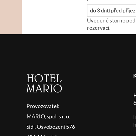
do 3 dnů před příje
Uvedené storno podm
rezervaci.
H
6
Provozovatel:
MARIO, spol. s r. o.
i
h
Sídl. Osvobození 576