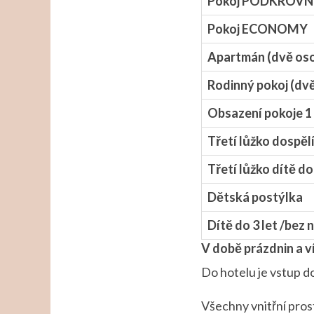
Pokoj PODKROVNÍ 
Pokoj ECONOMY
Apartmán (dvě os
Rodinný pokoj (dv
Obsazení pokoje 1
Třetí lůžko dospěl
Třetí lůžko dítě do
Dětská postýlka
Dítě do 3 let /bez 
V době prázdnin a v
Do hotelu je vstup d
Všechny vnitřní pros