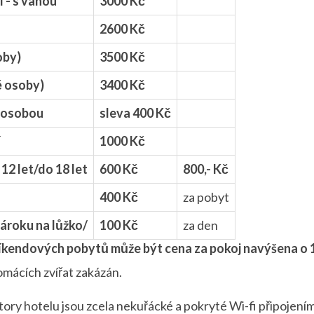
- s vanou
3000 Kč
2600 Kč
oby)
3500 Kč
ě osoby)
3400 Kč
 osobou
sleva 400 Kč
í
1000 Kč
 12 let/do 18 let
600 Kč
800,- Kč
400 Kč
za pobyt
nároku na lůžko/
100 Kč
za den
íkendových pobytů může být cena za pokoj navýšena o 
omácích zvířat zakázán.
tory hotelu jsou zcela nekuřácké a pokryté Wi-fi připojením