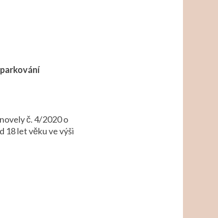
 parkování
novely č. 4/2020 o
18 let věku ve výši