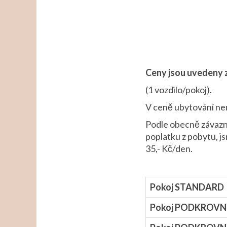
Ceny jsou uvedeny z
(1 vozdilo/pokoj).
V ceně ubytování nen
Podle obecně závazné
poplatku z pobytu, j
35,- Kč/den.
Pokoj STANDARD
Pokoj PODKROVN