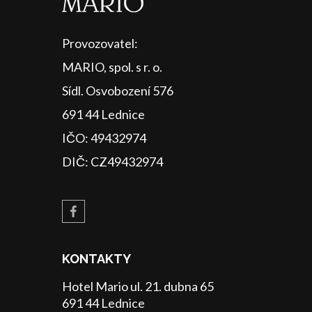
Provozovatel:
MARIO, spol. s r. o.
Sídl. Osvobození 576
691 44 Lednice
IČO: 49432974
DIČ: CZ49432974
KONTAKTY
Hotel Mario ul. 21. dubna 65
691 44 Lednice