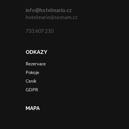
info@hotelmario.cz
hotelmario@seznam.cz
731 607 210
ODKAZY
Rezervace
Pokoje
Ceník
GDPR
MAPA