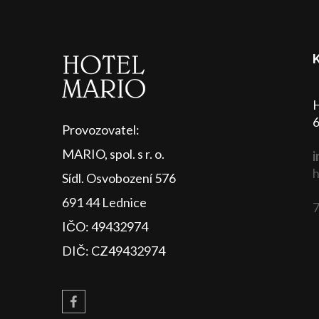
H
6
Provozovatel:
MARIO, spol. s r. o.
i
h
Sídl. Osvobození 576
691 44 Lednice
7
IČO: 49432974
DIČ: CZ49432974