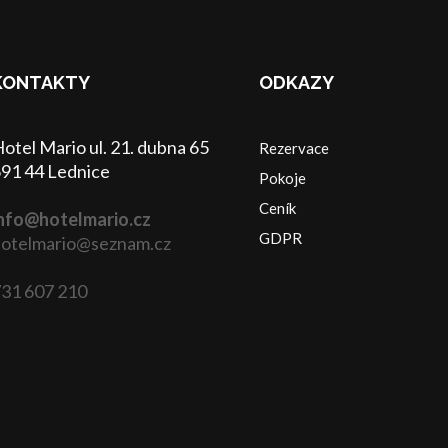
KONTAKTY
ODKAZY
otel Mario ul. 21. dubna 65
Rezervace
91 44 Lednice
Pokoje
Ceník
nfo@hotelmario.cz
GDPR
otelmario@seznam.cz
31 607 210