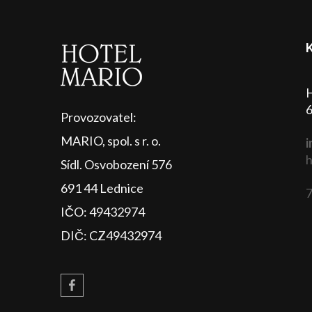
H
6
Provozovatel:
MARIO, spol. s r. o.
i
h
Sídl. Osvobození 576
691 44 Lednice
7
IČO: 49432974
DIČ: CZ49432974