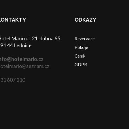
KONTAKTY
ODKAZY
otel Mario ul. 21. dubna 65
Rezervace
91 44 Lednice
Pokoje
Ceník
nfo@hotelmario.cz
GDPR
otelmario@seznam.cz
31 607 210