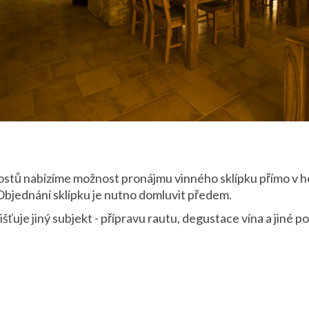
ostů nabízíme možnost pronájmu vinného sklípku přímo v h
 Objednání sklípku je nutno domluvit předem.
išťuje jiný subjekt - přípravu rautu, degustace vína a jiné p