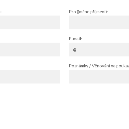
u:
Pro (jméno,příjmení):
E-mail:
Poznámky / Věnování na poukaz