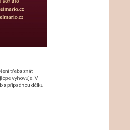
Není třeba znát
jlépe vyhovuje. V
ob a případnou délku