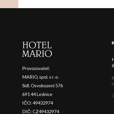
H
6
Provozovatel:
MARIO, spol. s r. o.
i
h
Sídl. Osvobození 576
691 44 Lednice
7
IČO: 49432974
DIČ: CZ49432974