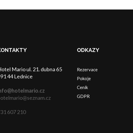
KONTAKTY
ODKAZY
otel Mario ul. 21. dubna 65
Rezervace
91 44 Lednice
Pokoje
Ceník
nfo@hotelmario.cz
GDPR
otelmario@seznam.cz
31 607 210