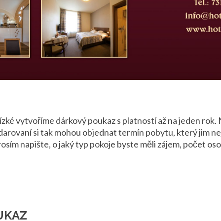
ízké vytvoříme dárkový poukaz s platností až na jeden rok. 
darovaní si tak mohou objednat termín pobytu, který jim ne
osím napište, o jaký typ pokoje byste měli zájem, počet os
UKAZ