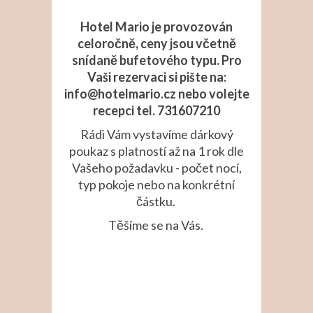
Hotel Mario je provozován
celoročně, ceny jsou včetně
snídaně bufetového typu. Pro
Vaši rezervaci si pište na:
info@hotelmario.cz nebo volejte
recepci tel. 731607210
Rádi Vám vystavíme dárkový
poukaz s platností až na 1 rok dle
Vašeho požadavku - počet nocí,
typ pokoje nebo na konkrétní
částku.
Těšíme se na Vás.