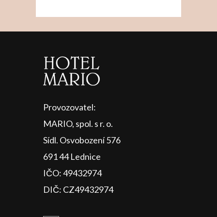
Provozovatel:
MARIO, spol. s r. o.
Sídl. Osvobození 576
691 44 Lednice
IČO: 49432974
DIČ: CZ49432974