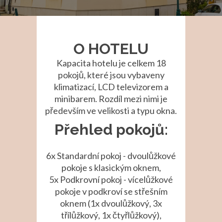
O HOTELU
Kapacita hotelu je celkem 18
pokojů, které jsou vybaveny
klimatizací, LCD televizorem a
minibarem. Rozdíl mezi nimi je
především ve velikosti a typu okna.
Přehled pokojů:
6x Standardní pokoj - dvoulůžkové
pokoje s klasickým oknem,
5x Podkrovní pokoj - vícelůžkové
pokoje v podkroví se střešním
oknem (1x dvoulůžkový, 3x
třílůžkový, 1x čtyřlůžkový),