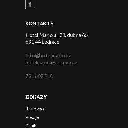
KONTAKTY
Hotel Mario ul. 21. dubna 65
691 44 Lednice
info@hotelmario.cz
hotelmario@seznam.cz
731 607 210
ODKAZY
Rezervace
Pokoje
Ceník