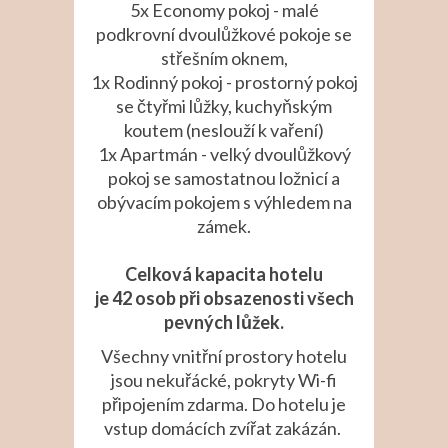
5x Economy pokoj - malé
podkrovní dvoulůžkové pokoje se
střešním oknem,
1x Rodinný pokoj - prostorný pokoj
se čtyřmi lůžky, kuchyňským
koutem (neslouží k vaření)
1x Apartmán - velký dvoulůžkový
pokoj se samostatnou ložnicí a
obývacím pokojem s výhledem na
zámek.
Celková kapacita hotelu
je 42 osob při obsazenosti všech
pevných lůžek.
Všechny vnitřní prostory hotelu
jsou nekuřácké, pokryty Wi-fi
připojením zdarma. Do hotelu je
vstup domácích zvířat zakázán.