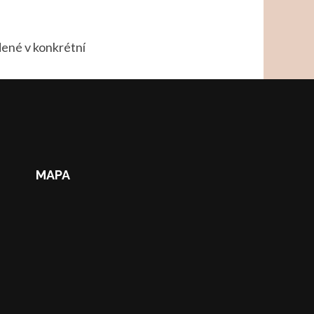
dené v konkrétní
MAPA