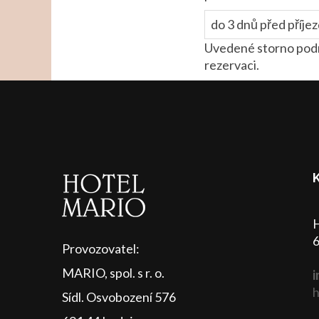
do 3 dnů před příje
Uvedené storno podm
rezervaci.
H
6
Provozovatel:
MARIO, spol. s r. o.
i
h
Sídl. Osvobození 576