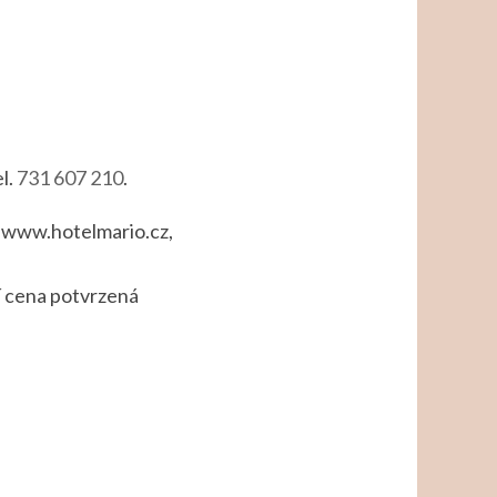
el.
731 607 210
.
y www.hotelmario.cz,
tí cena potvrzená