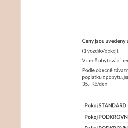
Ceny jsou uvedeny z
(1 vozdilo/pokoj).
V ceně ubytování nen
Podle obecně závazné
poplatku z pobytu, j
35,- Kč/den.
Pokoj STANDARD
Pokoj PODKROVN