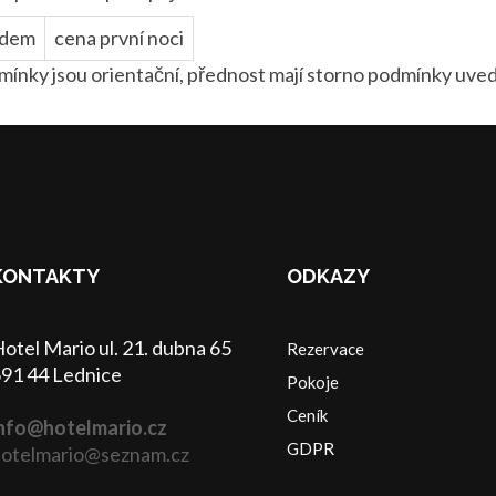
zdem
cena první noci
ínky jsou orientační, přednost mají storno podmínky uve
KONTAKTY
ODKAZY
otel Mario ul. 21. dubna 65
Rezervace
91 44 Lednice
Pokoje
Ceník
nfo@hotelmario.cz
GDPR
otelmario@seznam.cz