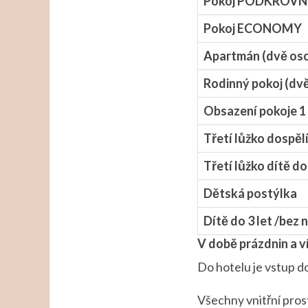
Pokoj PODKROVNÍ 
Pokoj ECONOMY
Apartmán (dvě os
Rodinný pokoj (dv
Obsazení pokoje 1
Třetí lůžko dospěl
Třetí lůžko dítě do
Dětská postýlka
Dítě do 3 let /bez 
V době prázdnin a v
Do hotelu je vstup d
Všechny vnitřní pros