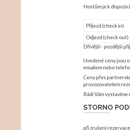
Hostům je k dispozic
Příjezd (check in)
Odjezd (check out)
Dřívější - pozdější p
Uvedené ceny jsou or
emailem nebo telefon
Ceny přes partnerské
provozovatelem reze
Rádi Vám vystavíme n
STORNO POD
při zrušení rezervac