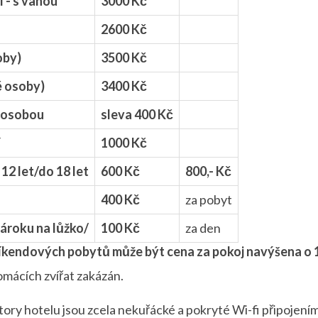
- s vanou
3000 Kč
2600 Kč
oby)
3500 Kč
ě osoby)
3400 Kč
 osobou
sleva 400 Kč
í
1000 Kč
 12 let/do 18 let
600 Kč
800,- Kč
400 Kč
za pobyt
nároku na lůžko/
100 Kč
za den
íkendových pobytů může být cena za pokoj navýšena o 
omácích zvířat zakázán.
tory hotelu jsou zcela nekuřácké a pokryté Wi-fi připojením