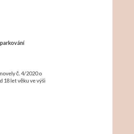
 parkování
novely č. 4/2020 o
18 let věku ve výši