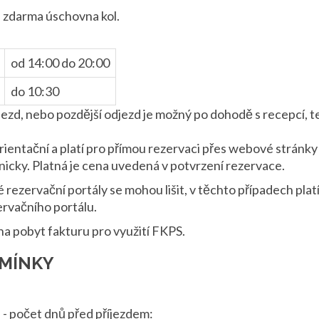
i zdarma úschovna kol.
od 14:00 do 20:00
do 10:30
říjezd, nebo pozdější odjezd je možný po dohodě s recepcí, t
ientační a platí pro přímou rezervaci přes webové stránk
icky. Platná je cena uvedená v potvrzení rezervace.
 rezervační portály se mohou lišit, v těchto případech pla
rvačního portálu.
a pobyt fakturu pro využití FKPS.
MÍNKY
e - počet dnů před příjezdem: