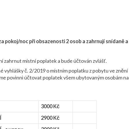
a pokoj/noc při obsazenosti 2 osob a zahrnují snídaně a
í zahrnut místní poplatek a bude účtován zvlášť.
 vyhlášky č. 2/2019 o místním poplatku z pobytu ve znění 
sme povinni účtovat poplatek všem ubytovaným osobám nad 
3000 Kč
Í
2900 Kč