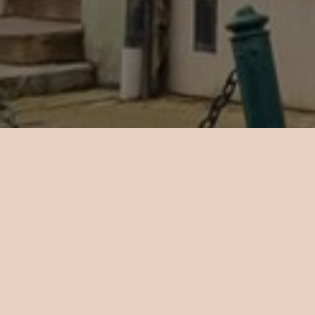
Kapacit
televiz