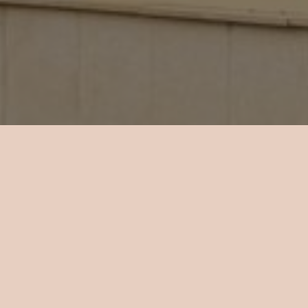
ací, LCD
i a typu