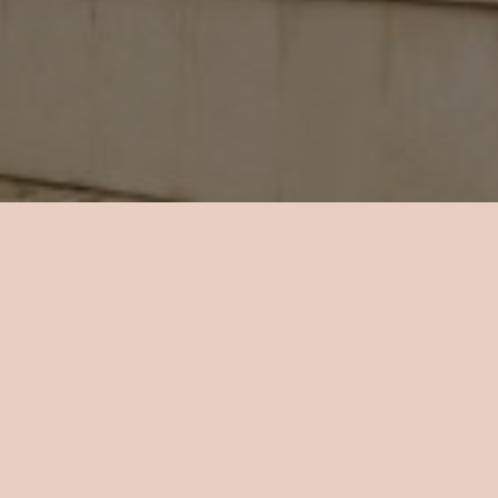
O HOTELU
a hotelu je celkem 18 pokojů, které jsou vybaveny klimatiz
orem a minibarem. Rozdíl mezi nimi je především ve velikost
okna.
Přehled pokojů: