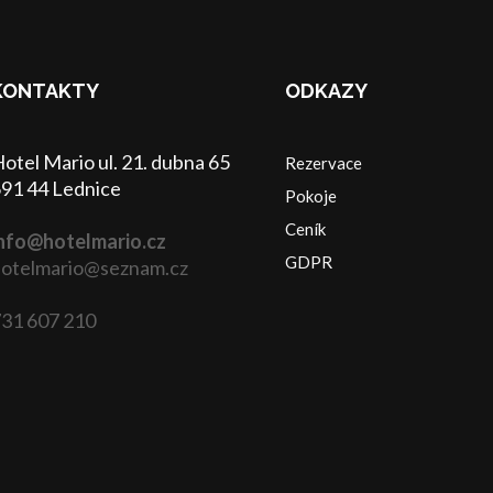
KONTAKTY
ODKAZY
otel Mario ul. 21. dubna 65
Rezervace
91 44 Lednice
Pokoje
Ceník
nfo@hotelmario.cz
GDPR
otelmario@seznam.cz
31 607 210