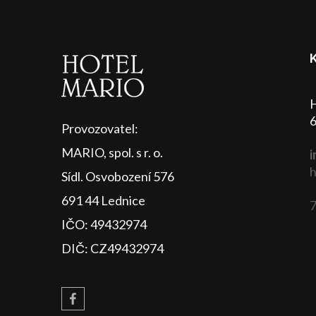
H
6
Provozovatel:
MARIO, spol. s r. o.
i
h
Sídl. Osvobození 576
691 44 Lednice
7
IČO: 49432974
DIČ: CZ49432974