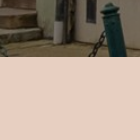
Kapacit
televiz