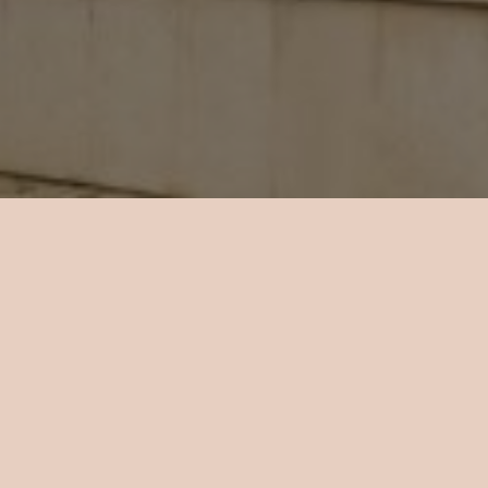
O HOTELU
a hotelu je celkem 18 pokojů, které jsou vybaveny klimatiz
orem a minibarem. Rozdíl mezi nimi je především ve velikost
okna.
Přehled pokojů: