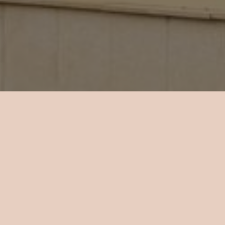
ací, LCD
i a typu