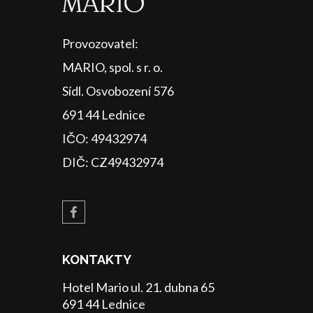
Provozovatel:
MARIO, spol. s r. o.
Sídl. Osvobození 576
691 44 Lednice
IČO: 49432974
DIČ: CZ49432974
KONTAKTY
Hotel Mario ul. 21. dubna 65
691 44 Lednice