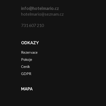
info@hotelmario.cz
hotelmario@seznam.cz
731 607 210
ODKAZY
Rezervace
Pokoje
Ceník
GDPR
MAPA