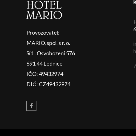
H
6
Provozovatel:
MARIO, spol. s r. o.
i
h
Sídl. Osvobození 576
691 44 Lednice
7
IČO: 49432974
DIČ: CZ49432974