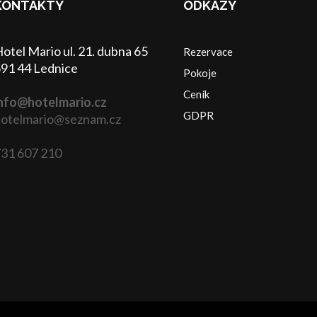
KONTAKTY
ODKAZY
otel Mario ul. 21. dubna 65
Rezervace
91 44 Lednice
Pokoje
Ceník
nfo@hotelmario.cz
GDPR
otelmario@seznam.cz
31 607 210