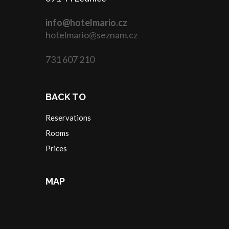
info@hotelmario.cz
hotelmario@seznam.cz
731 607 210
BACK TO
Reservations
Rooms
Prices
MAP