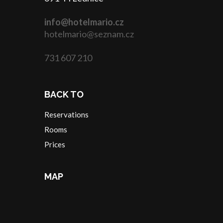
info@hotelmario.cz
hotelmario@seznam.cz
731 607 210
BACK TO
Reservations
Rooms
Prices
MAP