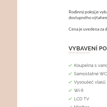
Rodinný pokoj je vyb
dostupného výtahem 
Cena je uvedena za dv
VYBAVENÍ PO
Koupelna s van
Samostatné WC
Vysoušeč vlasů
Wi-fi
LCD TV