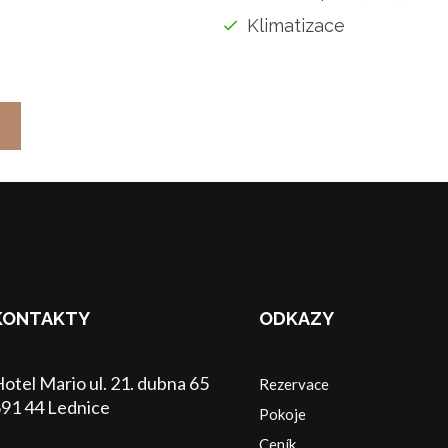
Klimatizace
KONTAKTY
ODKAZY
otel Mario ul. 21. dubna 65
Rezervace
91 44 Lednice
Pokoje
Ceník