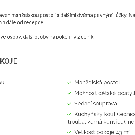
aven manželskou postelí a dalšími dvěma pevnými lůžky. Na
a dále od recepce.
ě osoby, další osoby na pokoji - viz ceník.
KOJE
ou
Manželská postel
Možnost dětské postýl
Sedací souprava
Kuchyňský kout (lednic
trouba, varná konvice), ne
Velikost pokoje 43 m²