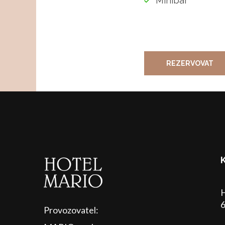
Minibar
REZERVOVAT
H
6
Provozovatel: