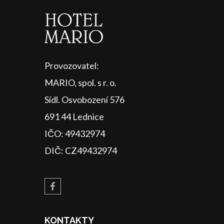
Provozovatel:
MARIO, spol. s r. o.
Sídl. Osvobození 576
691 44 Lednice
IČO: 49432974
DIČ: CZ49432974
KONTAKTY