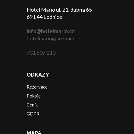
Hotel Mario ul. 21. dubna 65
691 44 Lednice
info@hotelmario.cz
hotelmario@seznam.cz
731 607 210
ODKAZY
Rezervace
Pokoje
Ceník
GDPR
MAPA