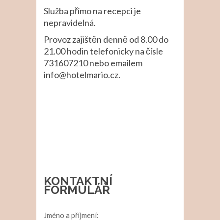
Služba přímo na recepci je
nepravidelná.
Provoz zajištěn denně od 8.00 do
21.00 hodin telefonicky na čísle
731607210 nebo emailem
info@hotelmario.cz.
KONTAKTNÍ
FORMULÁŘ
Jméno a příjmení: