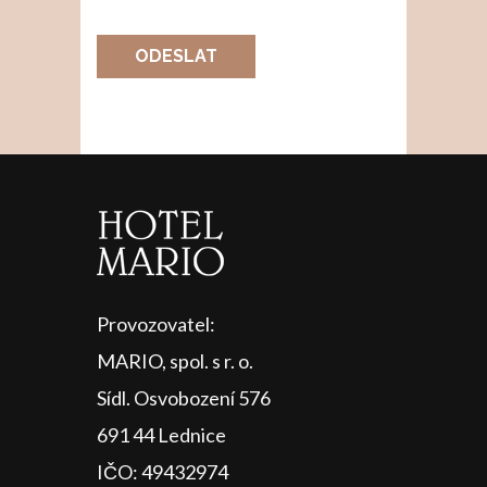
ODESLAT
Provozovatel:
MARIO, spol. s r. o.
Sídl. Osvobození 576
691 44 Lednice
IČO: 49432974