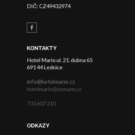
DIČ: CZ49432974
KONTAKTY
Hotel Mario ul. 21. dubna 65
691 44 Lednice
info@hotelmario.cz
hotelmario@seznam.cz
731 607 210
ODKAZY