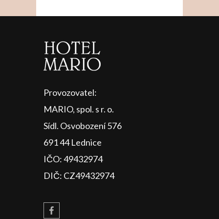
Provozovatel:
MARIO, spol. s r. o.
Sídl. Osvobození 576
691 44 Lednice
IČO: 49432974
DIČ: CZ49432974