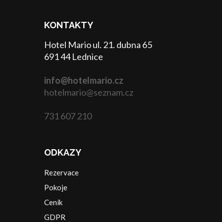
KONTAKTY
Hotel Mario ul. 21. dubna 65
691 44 Lednice
info@hotelmario.cz
hotelmario@seznam.cz
731 607 210
ODKAZY
Rezervace
Pokoje
Ceník
GDPR