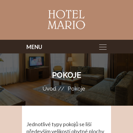
POKOJE
Úvod
Pokoje
Jednotlivé typy pokojů se liší
především velikostí obytné plochy