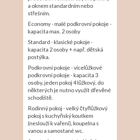
a oknem standardním nebo
střešním.
Economy - malé podkrovní pokoje -
kapacita max. 2 osoby
Standard - klasické pokoje -
kapacita 2 osoby + např. dětská
postýlka.
Podkrovní pokoje - vícelůžkové
podkrovní pokoje - kapacita 3
osoby, jeden pokoj 4 lůžkový, do
některých je nutno využít dřevěné
schodiště.
Rodinný pokoj - velký čtyřlůžkový
pokoj s kuchyňský koutkem
(neslouží k vaření), koupelna s
vanou a samostané wc.