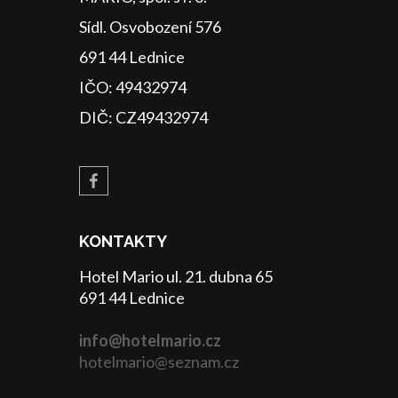
Sídl. Osvobození 576
691 44 Lednice
IČO: 49432974
DIČ: CZ49432974
KONTAKTY
Hotel Mario ul. 21. dubna 65
691 44 Lednice
info@hotelmario.cz
hotelmario@seznam.cz