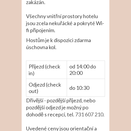
zakázán.
Všechny vnitřní prostory hotelu
jsou zcela nekuřácké a pokryté Wi-
fi připojením.
Hostům je k dispozici zdarma
úschovna kol.
Příjezd (check
od 14:00 do
20:00
in)
Odjezd (check
do 10:30
out)
Dřívější - pozdější příjezd, nebo
pozdější odjezd je možný po
dohodě s recepcí, tel.
731 607 210
.
Uvedené ceny jsou orientační a