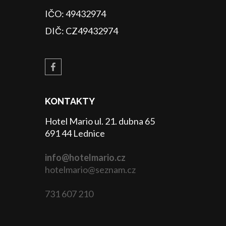
IČO: 49432974
DIČ: CZ49432974
KONTAKTY
Hotel Mario ul. 21. dubna 65
691 44 Lednice
info@hotelmario.cz
hotelmario@seznam.cz
731 607 210