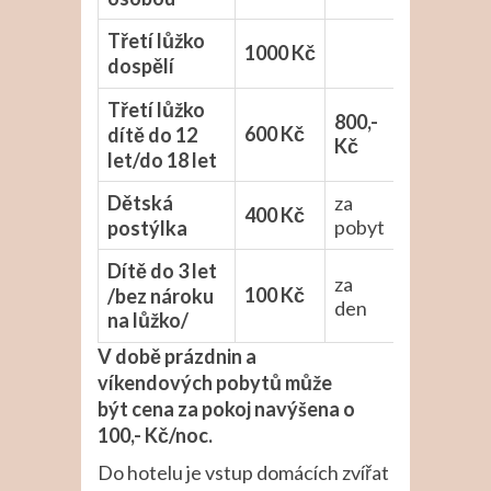
Třetí lůžko
1000 Kč
dospělí
Třetí lůžko
800,-
600 Kč
dítě do 12
Kč
let/do 18 let
Dětská
za
400 Kč
pobyt
postýlka
Dítě do 3 let
za
100 Kč
/bez nároku
den
na lůžko/
V době prázdnin a
víkendových pobytů může
být cena za pokoj navýšena o
100,- Kč/noc.
Do hotelu je vstup domácích zvířat