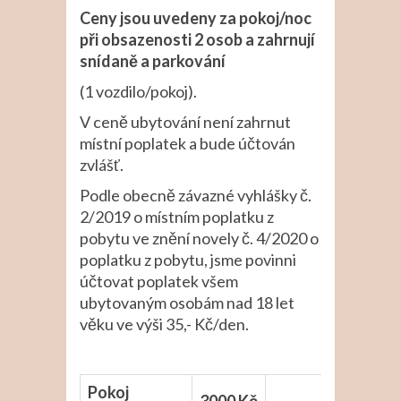
Ceny jsou uvedeny za pokoj/noc
při obsazenosti 2 osob a zahrnují
snídaně a parkování
(1 vozdilo/pokoj).
V ceně ubytování není zahrnut
místní poplatek a bude účtován
zvlášť.
Podle obecně závazné vyhlášky č.
2/2019 o místním poplatku z
pobytu ve znění novely č. 4/2020 o
poplatku z pobytu, jsme povinni
účtovat poplatek všem
ubytovaným osobám nad 18 let
věku ve výši 35,- Kč/den.
Pokoj