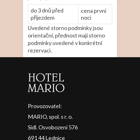
do 3 dnů před
cena první
příjezdem
noci
Uvedené storno podmínky jsou
orientační, přednost mají storno
podmínky uvedené v konkrétní
rezervaci.
Provozovatel:
MARIO, spol. s r. o.
Sídl. Osvobození 576
691 44 Lednice