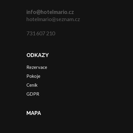
info@hotelmario.cz
hotelmario@seznam.cz
731 607 210
ODKAZY
Rezervace
Pokoje
Ceník
GDPR
MAPA