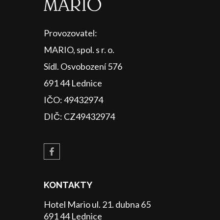
Provozovatel:
MARIO, spol. s r. o.
Sídl. Osvobození 576
691 44 Lednice
IČO: 49432974
DIČ: CZ49432974
KONTAKTY
Hotel Mario ul. 21. dubna 65
691 44 Lednice