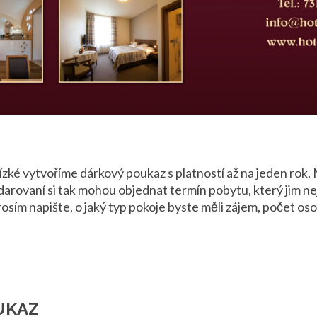
ízké vytvoříme dárkový poukaz s platností až na jeden rok. 
darovaní si tak mohou objednat termín pobytu, který jim ne
osím napište, o jaký typ pokoje byste měli zájem, počet os
UKAZ