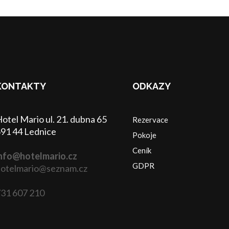
KONTAKTY
ODKAZY
otel Mario ul. 21. dubna 65
Rezervace
91 44 Lednice
Pokoje
Ceník
nfo@hotelmario.cz
GDPR
otelmario@seznam.cz
31 607 210