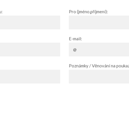
u:
Pro (jméno,příjmení):
E-mail:
Poznámky / Věnování na poukaz