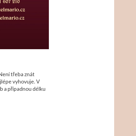
Není třeba znát
jlépe vyhovuje. V
ob a případnou délku