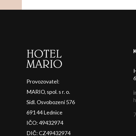
H
6
Provozovatel:
MARIO, spol. s r. o.
i
h
Sídl. Osvobození 576
691 44 Lednice
7
IČO: 49432974
DIČ: CZ49432974