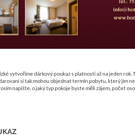
ízké vytvoříme dárkový poukaz s platností až na jeden rok. 
darovaní si tak mohou objednat termín pobytu, který jim ne
osím napište, o jaký typ pokoje byste měli zájem, počet os
UKAZ