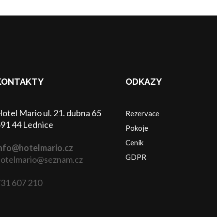
KONTAKTY
ODKAZY
otel Mario ul. 21. dubna 65
Rezervace
91 44 Lednice
Pokoje
Ceník
nfo@hotelmario.cz
GDPR
otelmario@seznam.cz
31 607 210