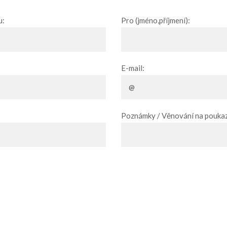
u:
Pro (jméno,příjmení):
E-mail:
Poznámky / Věnování na poukaz