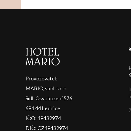
H
6
Provozovatel:
MARIO, spol. s r. o.
i
h
Sídl. Osvobození 576
691 44 Lednice
7
IČO: 49432974
DIČ: CZ49432974