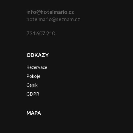
info@hotelmario.cz
hotelmario@seznam.cz
731 607 210
ODKAZY
Rezervace
Pokoje
Ceník
GDPR
MAPA