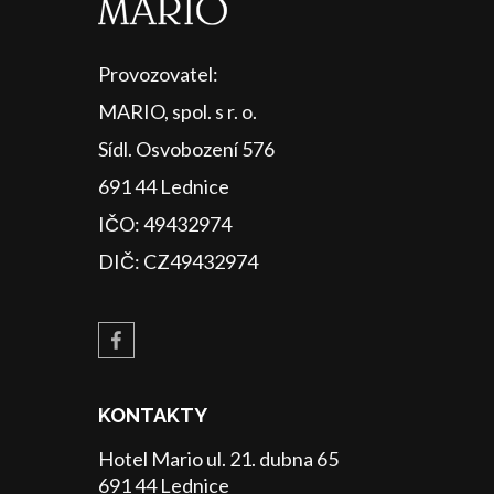
Provozovatel:
MARIO, spol. s r. o.
Sídl. Osvobození 576
691 44 Lednice
IČO: 49432974
DIČ: CZ49432974
KONTAKTY
Hotel Mario ul. 21. dubna 65
691 44 Lednice