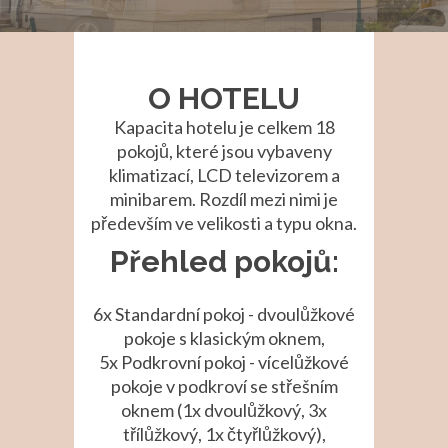
O HOTELU
Kapacita hotelu je celkem 18
pokojů, které jsou vybaveny
klimatizací, LCD televizorem a
minibarem. Rozdíl mezi nimi je
především ve velikosti a typu okna.
Přehled pokojů:
6x Standardní pokoj - dvoulůžkové
pokoje s klasickým oknem,
5x Podkrovní pokoj - vícelůžkové
pokoje v podkroví se střešním
oknem (1x dvoulůžkový, 3x
třílůžkový, 1x čtyřlůžkový),