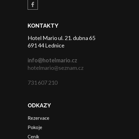
KONTAKTY
Hotel Mario ul. 21. dubna 65
691 44 Lednice
info@hotelmario.cz
hotelmario@seznam.cz
731 607 210
ODKAZY
Rezervace
Pokoje
Ceník