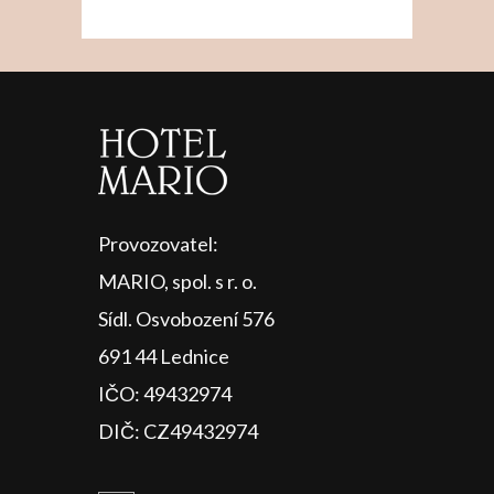
Provozovatel:
MARIO, spol. s r. o.
Sídl. Osvobození 576
691 44 Lednice
IČO: 49432974
DIČ: CZ49432974