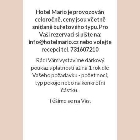
Hotel Mario je provozován
celoročně, ceny jsou včetně
snídaně bufetového typu. Pro
Vaši rezervaci si pište na:
info@hotelmario.cz nebo volejte
recepci tel. 731607210
Rádi Vám vystavíme dárkový
poukaz s platností až na 1 rok dle
Vašeho požadavku - počet nocí,
typ pokoje nebo na konkrétní
částku.
Těšíme se na Vás.