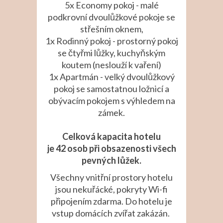
5x Economy pokoj - malé
podkrovní dvoulůžkové pokoje se
střešním oknem,
1x Rodinný pokoj - prostorný pokoj
se čtyřmi lůžky, kuchyňským
koutem (neslouží k vaření)
1x Apartmán - velký dvoulůžkový
pokoj se samostatnou ložnicí a
obývacím pokojem s výhledem na
zámek.
Celková kapacita hotelu
je 42 osob při obsazenosti všech
pevných lůžek.
Všechny vnitřní prostory hotelu
jsou nekuřácké, pokryty Wi-fi
připojením zdarma. Do hotelu je
vstup domácích zvířat zakázán.