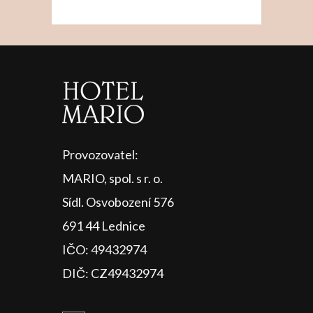
Provozovatel:
MARIO, spol. s r. o.
Sídl. Osvobození 576
691 44 Lednice
IČO: 49432974
DIČ: CZ49432974