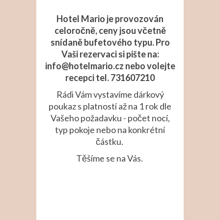
Hotel Mario je provozován
celoročně, ceny jsou včetně
snídaně bufetového typu. Pro
Vaši rezervaci si pište na:
info@hotelmario.cz nebo volejte
recepci tel. 731607210
Rádi Vám vystavíme dárkový
poukaz s platností až na 1 rok dle
Vašeho požadavku - počet nocí,
typ pokoje nebo na konkrétní
částku.
Těšíme se na Vás.