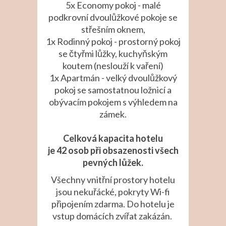
5x Economy pokoj - malé
podkrovní dvoulůžkové pokoje se
střešním oknem,
1x Rodinný pokoj - prostorný pokoj
se čtyřmi lůžky, kuchyňským
koutem (neslouží k vaření)
1x Apartmán - velký dvoulůžkový
pokoj se samostatnou ložnicí a
obývacím pokojem s výhledem na
zámek.
Celková kapacita hotelu
je 42 osob při obsazenosti všech
pevných lůžek.
Všechny vnitřní prostory hotelu
jsou nekuřácké, pokryty Wi-fi
připojením zdarma. Do hotelu je
vstup domácích zvířat zakázán.