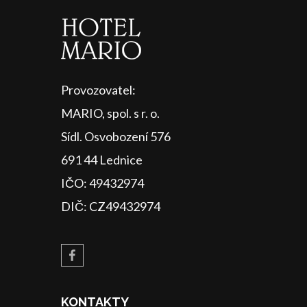
Provozovatel:
MARIO, spol. s r. o.
Sídl. Osvobození 576
691 44 Lednice
IČO: 49432974
DIČ: CZ49432974
KONTAKTY