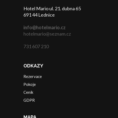
Hotel Mario ul. 21. dubna 65
691 44 Lednice
info@hotelmario.cz
hotelmario@seznam.cz
731 607 210
ODKAZY
Rezervace
Pokoje
Ceník
GDPR
MAPA