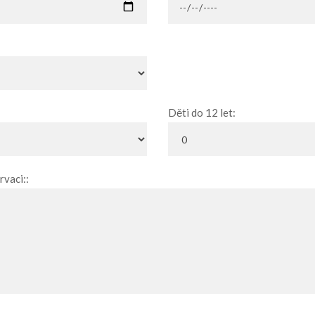
Děti do 12 let:
vaci::