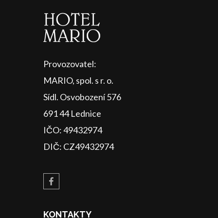
Provozovatel:
MARIO, spol. s r. o.
Sídl. Osvobození 576
691 44 Lednice
IČO: 49432974
DIČ: CZ49432974
KONTAKTY