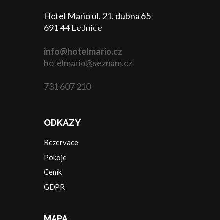
Hotel Mario ul. 21. dubna 65
691 44 Lednice
info@hotelmario.cz
hotelmario@seznam.cz
731 607 210
ODKAZY
Rezervace
Pokoje
Ceník
GDPR
MAPA