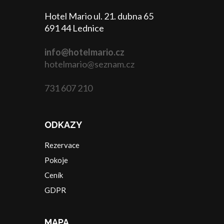
Hotel Mario ul. 21. dubna 65
691 44 Lednice
info@hotelmario.cz
hotelmario@seznam.cz
731 607 210
ODKAZY
Rezervace
Pokoje
Ceník
GDPR
MAPA