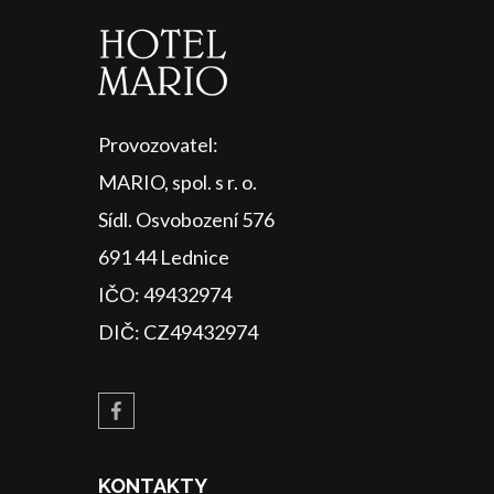
Provozovatel:
MARIO, spol. s r. o.
Sídl. Osvobození 576
691 44 Lednice
IČO: 49432974
DIČ: CZ49432974
KONTAKTY