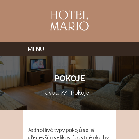
POKOJE
Úvod
Pokoje
Jednotlivé typy pokojů se liší
především velikostí obytné plochy