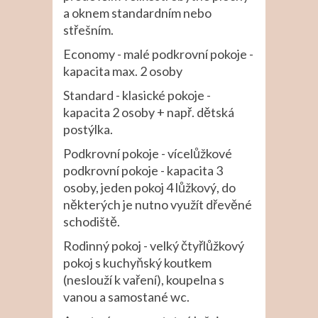
a oknem standardním nebo
střešním.
Economy - malé podkrovní pokoje -
kapacita max. 2 osoby
Standard - klasické pokoje -
kapacita 2 osoby + např. dětská
postýlka.
Podkrovní pokoje - vícelůžkové
podkrovní pokoje - kapacita 3
osoby, jeden pokoj 4 lůžkový, do
některých je nutno využít dřevěné
schodiště.
Rodinný pokoj - velký čtyřlůžkový
pokoj s kuchyňský koutkem
(neslouží k vaření), koupelna s
vanou a samostané wc.