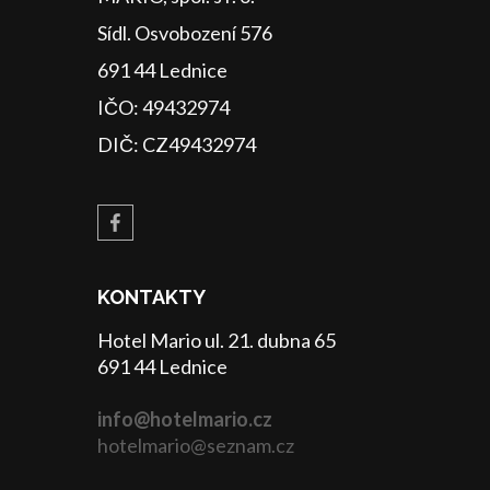
Sídl. Osvobození 576
691 44 Lednice
IČO: 49432974
DIČ: CZ49432974
KONTAKTY
Hotel Mario ul. 21. dubna 65
691 44 Lednice
info@hotelmario.cz
hotelmario@seznam.cz