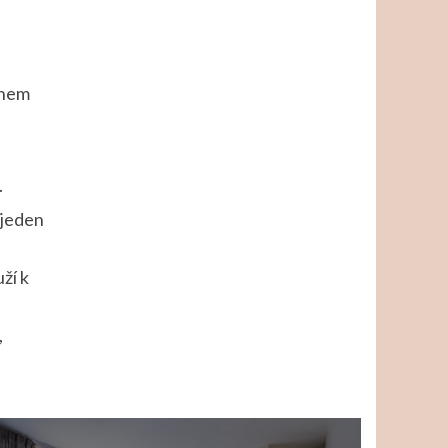
knem
.
 jeden
ží k
,