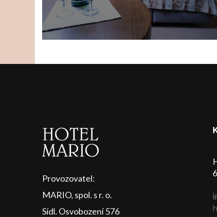
H
6
Provozovatel:
MARIO, spol. s r. o.
i
h
Sídl. Osvobození 576