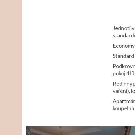
Jednotliv
standard
Economy -
Standard 
Podkrovní
pokoj 4 l
Rodinný p
vaření), 
Apartmán 
koupelna 