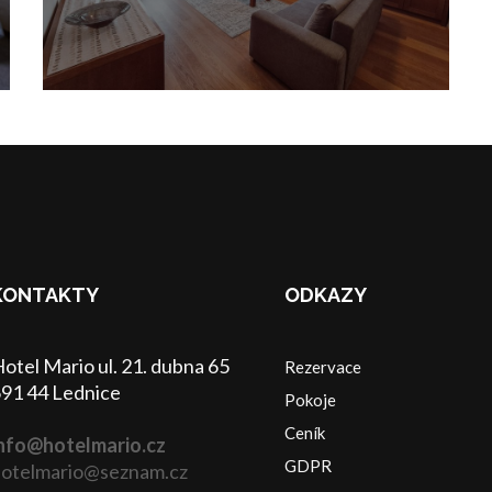
KONTAKTY
ODKAZY
otel Mario ul. 21. dubna 65
Rezervace
91 44 Lednice
Pokoje
Ceník
nfo@hotelmario.cz
GDPR
otelmario@seznam.cz