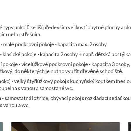
é typy pokojů se liší především velikostí obytné plochy a o
ním nebo střešním.
 malé podkrovní pokoje - kapacita max. 2 osoby
- klasické pokoje - kapacita 2 osoby + např. dětská postýlka
 pokoje - vícelůžkové podkrovní pokoje - kapacita 3 osoby,
ůžkový, do některých je nutno využít dřevěné schodiště.
okoj - velký čtyřlůžkový pokoj s kuchyňský koutkem (neslou
koupelna s vanou a samostané wc.
- samostatná ložnice, obývací pokoj s rozkládací sedačkou
s vanou a wc.