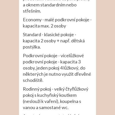
a oknem standardním nebo
střešním.
Economy - malé podkrovní pokoje -
kapacita max. 2 osoby
Standard - klasické pokoje -
kapacita 2 osoby + např. dětská
postýlka.
Podkrovní pokoje - vícelůžkové
podkrovní pokoje - kapacita 3
osoby, jeden pokoj 4 lůžkový, do
některých je nutno využít dřevěné
schodiště.
Rodinný pokoj - velký čtyřlůžkový
pokoj s kuchyňský koutkem
(neslouží k vaření), koupelna s
vanou a samostané wc.