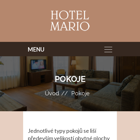
POKOJE
Úvod
Pokoje
Jednotlivé typy pokojů se liší
především velikostí obytné plochy