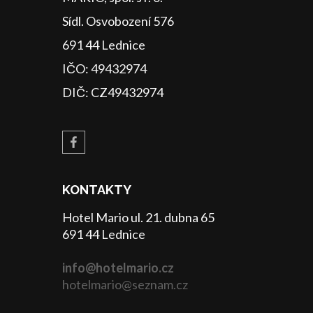
Sídl. Osvobození 576
691 44 Lednice
IČO: 49432974
DIČ: CZ49432974
KONTAKTY
Hotel Mario ul. 21. dubna 65
691 44 Lednice
info@hotelmario.cz
hotelmario@seznam.cz