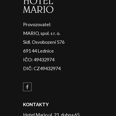
Provozovatel:
MARIO, spol. s r. o.
Sídl. Osvobození 576
691 44 Lednice
IČO: 49432974
DIČ: CZ49432974
KONTAKTY
Hotel Mario ul. 21. dubna 65