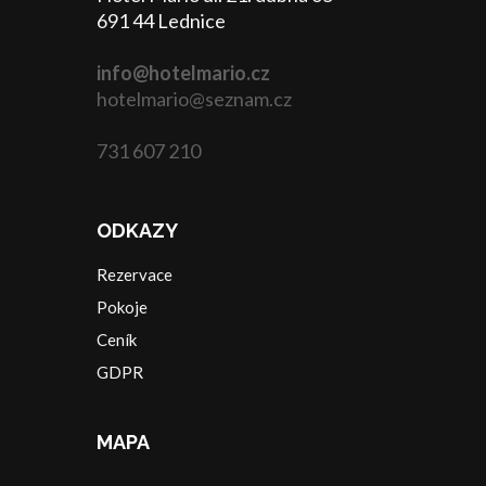
691 44 Lednice
info@hotelmario.cz
hotelmario@seznam.cz
731 607 210
ODKAZY
Rezervace
Pokoje
Ceník
GDPR
MAPA