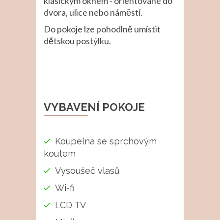
klasickým oknem - orientované do
dvora, ulice nebo náměstí.
Do pokoje lze pohodlně umístit
dětskou postýlku.
VYBAVENÍ POKOJE
Koupelna se sprchovým
koutem
Vysoušeč vlasů
Wi-fi
LCD TV